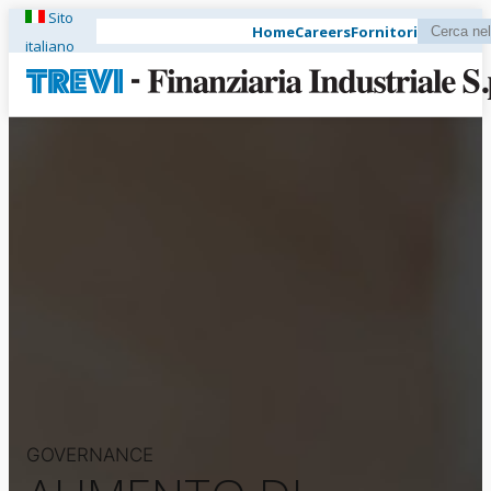
Sito
Home
Careers
Fornitori
italiano
GOVERNANCE