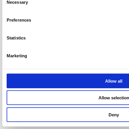
Necessary
Selection
Contatti
Preferences
Privacy
Compliance
RSS Comunicati
Statistics
©2024 Trevi Finanziaria Industriale S.p.A. P.IVA 01547370401
Marketing
Allow all
Allow selectio
Deny