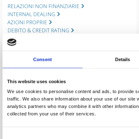
RELAZIONI NON FINANZIARIE
INTERNAL DEALING
AZIONI PROPRIE
DEBITO & CREDIT RATING
CONTATTI IR
Investor Relator
Consent
Details
Vincenzo Auciello
investorrelations@trevifin.com
This website uses cookies
TREVI – Finanziaria Industriale SpA
We use cookies to personalise content and ads, to provide s
via Larga di Sant’Andrea, n. 201
traffic. We also share information about your use of our site 
47522 Cesena
analytics partners who may combine it with other information 
Forlì-Cesena
collected from your use of their services.
Tel. +39 0547 319111
Fax +39 0547 319594
Consent